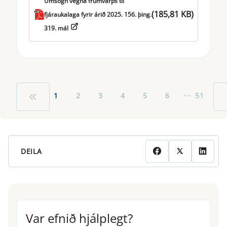
Umsögn vegna frumvarps til
(185,81 KB)
fjáraukalaga fyrir árið 2025. 156. þing.
319. mál
...
1
2
3
4
5
6
51
DEILA
Var efnið hjálplegt?
Var efnið hjálplegt?