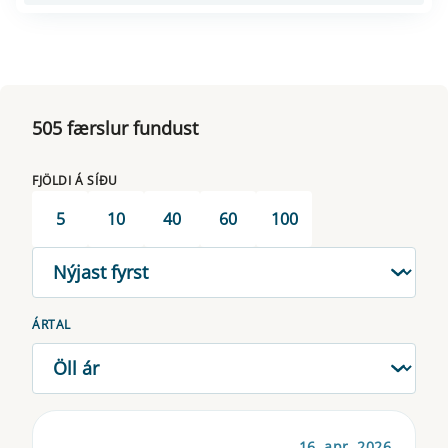
505 færslur fundust
FJÖLDI Á SÍÐU
5
10
40
60
100
RÖÐUN
ÁRTAL
16. apr. 2026