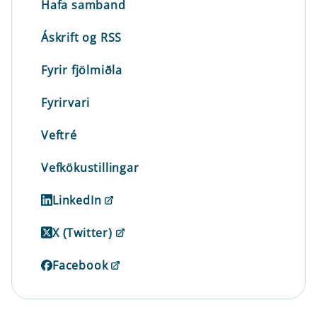
Hafa samband
Áskrift og RSS
Fyrir fjölmiðla
Fyrirvari
Veftré
Vefkökustillingar
LinkedIn
X (Twitter)
Facebook