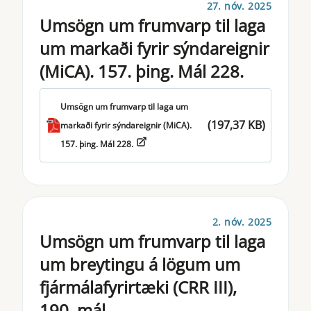
27. nóv. 2025
Umsögn um frumvarp til laga
um markaði fyrir sýndareignir
(MiCA). 157. þing. Mál 228.
Umsögn um frumvarp til laga um
(197,37 KB)
markaði fyrir sýndareignir (MiCA).
157. þing. Mál 228.
2. nóv. 2025
Umsögn um frumvarp til laga
um breytingu á lögum um
fjármálafyrirtæki (CRR III),
190. mál.