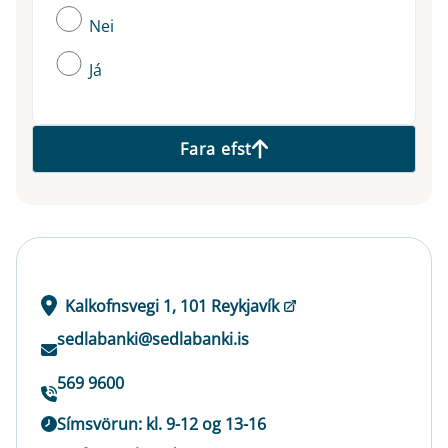
Nei
Já
Fara efst
Kalkofnsvegi 1, 101 Reykjavík
sedlabanki@sedlabanki.is
569 9600
Símsvörun: kl. 9-12 og 13-16