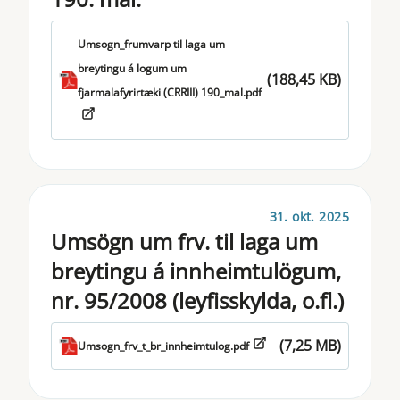
Umsogn_frumvarp til laga um
breytingu á logum um
(188,45 KB)
fjarmalafyrirtæki (CRRIII) 190_mal.pdf
31. okt. 2025
Umsögn um frv. til laga um
breytingu á innheimtulögum,
nr. 95/2008 (leyfisskylda, o.fl.)
(7,25 MB)
Umsogn_frv_t_br_innheimtulog.pdf