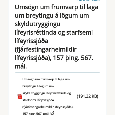
Umsögn um frumvarp til laga
um breytingu á lögum um
skyldutryggingu
lífeyrisréttinda og starfsemi
lífeyrissjóða
(fjárfestingarheimildir
lífeyrissjóða), 157 þing. 567.
mál.
Umsögn um frumvarp til laga um
breytingu á lögum um
skyldutryggingu lífeyrisréttinda og
(191,32 KB)
starfsemi lífeyrissjóða
(fjárfestingarheimildir lífeyrissjóða),
157 þing. 567. mál.