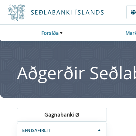
Fara beint í Meginmál
Forsíða
Mark
Aðgerðir Seðlab
Gagnabanki
EFNISYFIRLIT