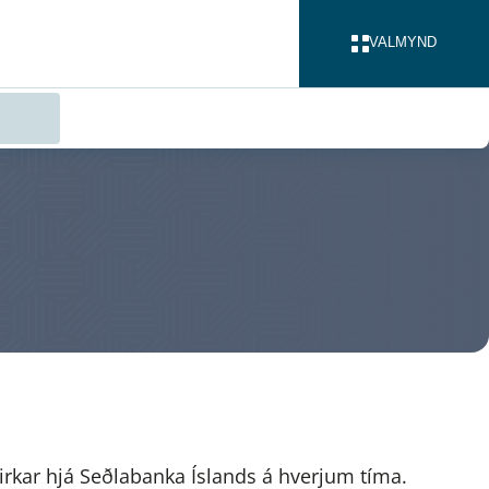
VALMYND
LOKA
 virkar hjá Seðlabanka Íslands á hverjum tíma.