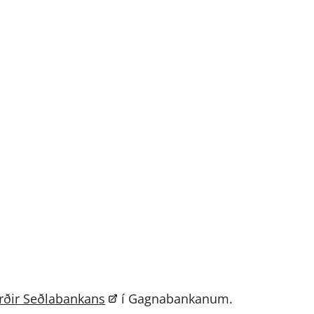
rðir Seðlabankans
í Gagnabankanum.