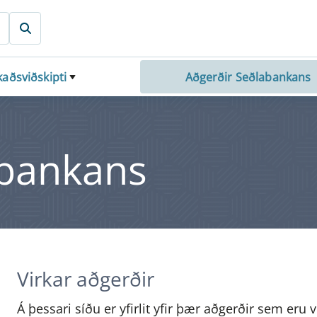
aðsviðskipti
Aðgerðir Seðlabankans
­an­k­ans
Virkar aðgerðir
Á þessari síðu er yfirlit yfir þær aðgerðir sem eru