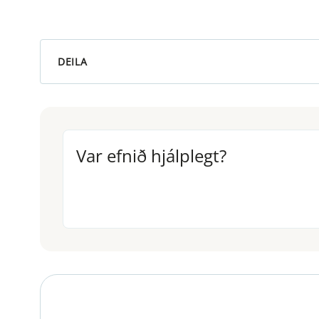
DEILA
Var efnið hjálplegt?
Var efnið hjálplegt?