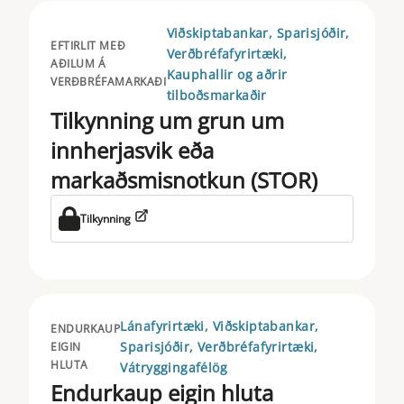
Viðskiptabankar, Sparisjóðir,
EFTIRLIT MEÐ
Verðbréfafyrirtæki,
AÐILUM Á
Kauphallir og aðrir
VERÐBRÉFAMARKAÐI
tilboðsmarkaðir
Tilkynning um grun um
innherjasvik eða
markaðsmisnotkun (STOR)
Tilkynning
Lánafyrirtæki, Viðskiptabankar,
ENDURKAUP
Sparisjóðir, Verðbréfafyrirtæki,
EIGIN
HLUTA
Vátryggingafélög
Endurkaup eigin hluta