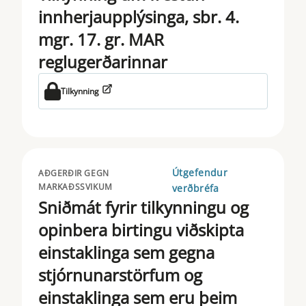
innherjaupplýsinga, sbr. 4.
mgr. 17. gr. MAR
reglugerðarinnar
Tilkynning
Útgefendur
AÐGERÐIR GEGN
MARKAÐSSVIKUM
verðbréfa
Sniðmát fyrir tilkynningu og
opinbera birtingu viðskipta
einstaklinga sem gegna
stjórnunarstörfum og
einstaklinga sem eru þeim