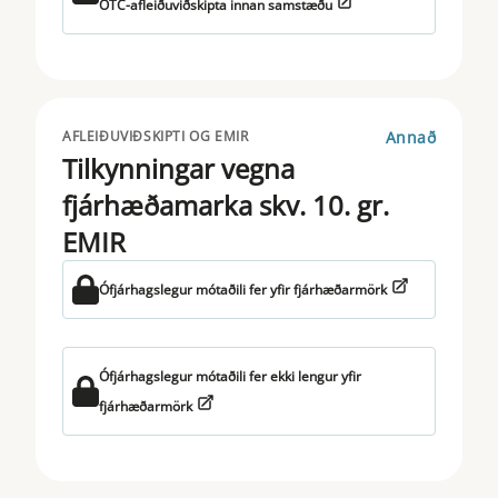
OTC-afleiðuviðskipta innan samstæðu
Annað
AFLEIÐUVIÐSKIPTI OG EMIR
Tilkynningar vegna
fjárhæðamarka skv. 10. gr.
EMIR
Ófjárhagslegur mótaðili fer yfir fjárhæðarmörk
Ófjárhagslegur mótaðili fer ekki lengur yfir
fjárhæðarmörk