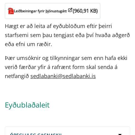
(960,91 KB)
Leiðbeiningar fyrir þjónustugátt
Hægt er að leita af eyðublöðum eftir þeirri
starfsemi sem þau tengjast eða því hvaða aðgerð
eða efni um ræðir.
Þær umsóknir og tilkynningar sem enn hafa ekki
verið færðar yfir á rafrænt form skal senda á
netfangið
sedlabanki@sedlabanki.is
Eyðublaðaleit