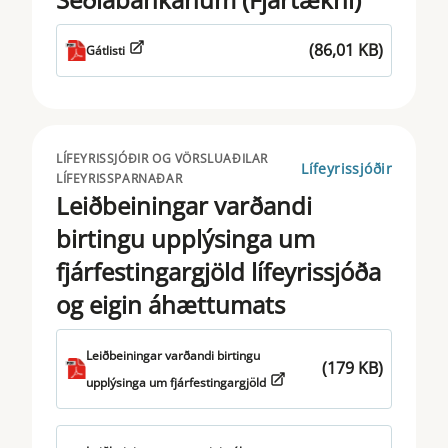
(86,01 KB)
Gátlisti
LÍFEYRISSJÓÐIR OG VÖRSLUAÐILAR
Lífeyrissjóðir
LÍFEYRISSPARNAÐAR
Leiðbeiningar varðandi
birtingu upplýsinga um
fjárfestingargjöld lífeyrissjóða
og eigin áhættumats
Leiðbeiningar varðandi birtingu
(179 KB)
upplýsinga um fjárfestingargjöld