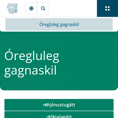
Fara beint í Meginmál
Óregluleg gagnaskil
Óreglu­leg
gagnaskil
Þjónustugátt
Skjalagátt