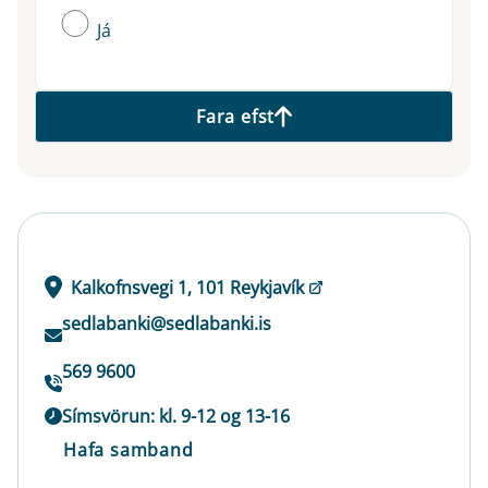
Já
Fara efst
Kalkofnsvegi 1, 101 Reykjavík
sedlabanki@sedlabanki.is
569 9600
Símsvörun: kl. 9-12 og 13-16
Hafa samband