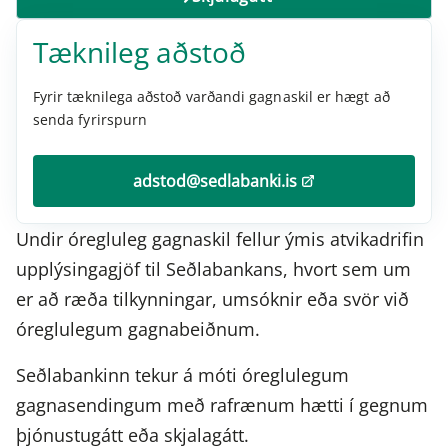
Tækni­leg aðstoð
Fyrir tæknilega aðstoð varðandi gagnaskil er hægt að
senda fyrirspurn
adstod@sedlabanki.is
Undir óregluleg gagnaskil fellur ýmis atvikadrifin
upplýsingagjöf til Seðlabankans, hvort sem um
er að ræða tilkynningar, umsóknir eða svör við
óreglulegum gagnabeiðnum.
Seðlabankinn tekur á móti óreglulegum
gagnasendingum með rafrænum hætti í gegnum
þjónustugátt eða skjalagátt.