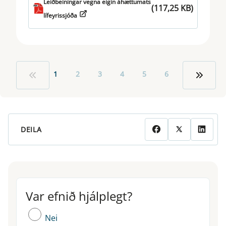
Leiðbeiningar vegna eigin áhættumats
(117,25 KB)
lífeyrissjóða
1
2
3
4
5
6
DEILA
Var efnið hjálplegt?
Var efnið hjálplegt?
Nei