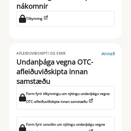
nákomnir
Tilkynning
Annað
AFLEIÐUVIÐSKIPTI OG EMIR
Undanþága vegna OTC-
afleiðuviðskipta innan
samstæðu
Form fyrir tilkynningu um nýtingu undanþágu vegna
OTC-afleiðuviðskipta innan samstæðu
Form fyrir umsókn um nýtingu undanþágu vegna