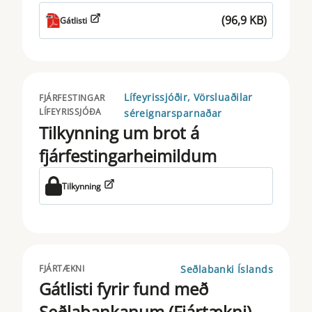
(96,9 KB)
Gátlisti
Lífeyrissjóðir, Vörsluaðilar
FJÁRFESTINGAR
LÍFEYRISSJÓÐA
séreignarsparnaðar
Tilkynning um brot á
fjárfestingarheimildum
Tilkynning
Seðlabanki Íslands
FJÁRTÆKNI
Gátlisti fyrir fund með
Seðlabankanum (Fjártækni)