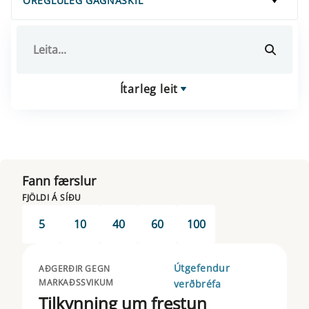
ÓREGLULEG GAGNASKIL
Ítarleg leit
Fann færslur
FJÖLDI Á SÍÐU
5
10
40
60
100
Útgefendur
AÐGERÐIR GEGN
MARKAÐSSVIKUM
verðbréfa
Tilkynning um frestun