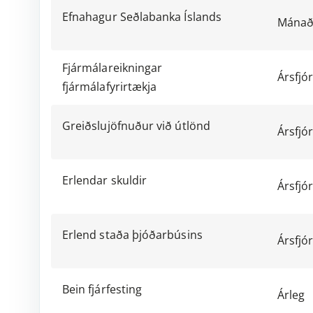
Efnahagur Seðlabanka Íslands
Mánað
Fjármálareikningar
Ársfjó
fjármálafyrirtækja
Greiðslujöfnuður við útlönd
Ársfjó
Erlendar skuldir
Ársfjó
Erlend staða þjóðarbúsins
Ársfjó
Bein fjárfesting
Árleg