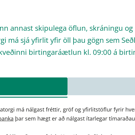
nn annast skipulega öflun, skráningu og 
i má sjá yfirlit yfir öll þau gögn sem Seð
kveðinni birtingaráætlun kl. 09:00 á birti
torgi má nálgast fréttir, gröf og yfirlitstöflur fyrir hve
banka
þar sem hægt er að nálgast ítarlegar tímaraðau