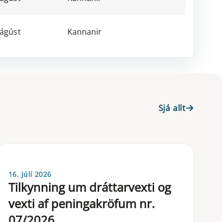
 ágúst
Kannanir
Sjá allt
16. júlí 2026
Til­kynn­ing um drá­tt­a­rvexti og
vexti af pen­inga­krö­f­um nr.
07/2026