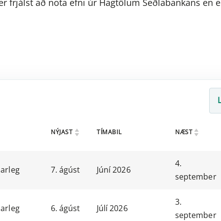
r frjálst að nota efni úr Hagtölum Seðlabankans en e
NÝJAST
TÍMABIL
NÆST
4.
arleg
7. ágúst
Júní 2026
september
3.
arleg
6. ágúst
Júlí 2026
september