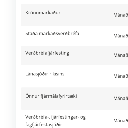
Krónumarkaður
Mánað
Staða markaðsverðbréfa
Mánað
Verðbréfafjárfesting
Mánað
Lánasjóðir ríkisins
Mánað
Önnur fjármálafyrirtæki
Mánað
Verðbréfa-, fjárfestingar- og
Mánað
fagfjárfestasjóðir