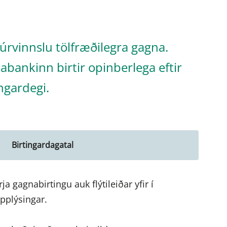
úrvinnslu tölfræðilegra gagna.
labankinn birtir opinberlega eftir
ngardegi.
Birtingardagatal
rja gagnabirtingu auk flýtileiðar yfir í
pplýsingar.