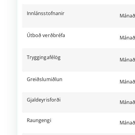
Innlánsstofnanir
Mánað
Útboð verðbréfa
Mánað
Tryggingafélög
Mánað
Greiðslumiðlun
Mánað
Gjaldeyrisforði
Mánað
Raungengi
Mánað