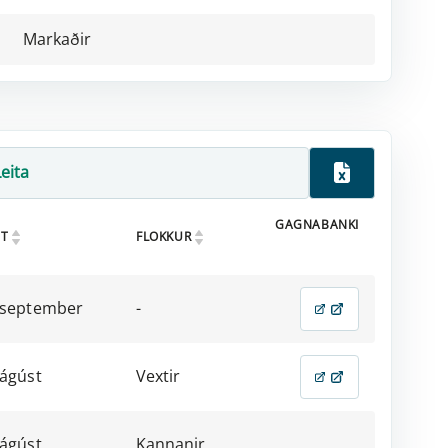
Markaðir
GAGNABANKI
T
FLOKKUR
 september
-
 ágúst
Vextir
 ágúst
Kannanir