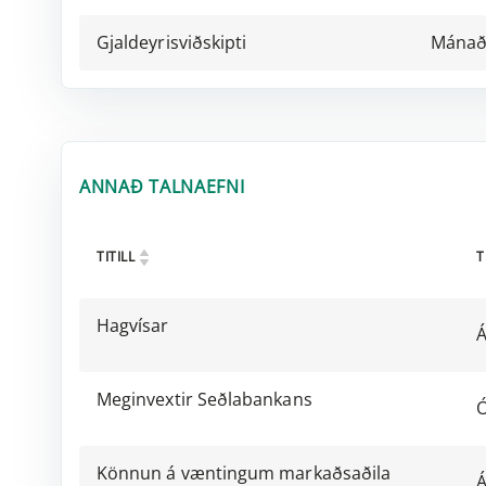
Gjaldeyrisviðskipti
Mánað
ANNAÐ TALNAEFNI
TITILL
T
Hagvísar
Á
Meginvextir Seðlabankans
Ó
Könnun á væntingum markaðsaðila
Á