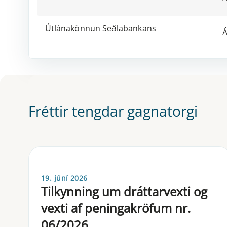
Útlánakönnun Seðlabankans
Á
Fréttir tengdar gagnatorgi
19. júní 2026
Tilkynning um dráttarvexti og
vexti af peningakröfum nr.
06/2026