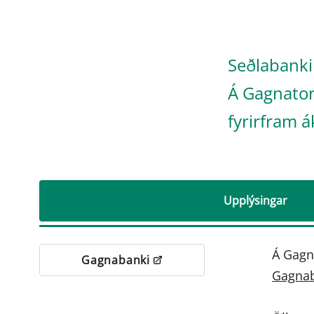
Seðlabanki
Á Gagnatorg
fyrirfram á
Upplýsingar
Á Gagna
Gagnabanki
Gagna