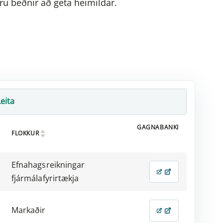
ru beðnir að geta heimildar.
GAGNABANKI
FLOKKUR
Efnahagsreikningar
fjármálafyrirtækja
Markaðir