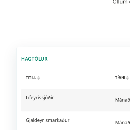
Öllum e
HAGTÖLUR
TITILL
TÍÐNI
Lífeyrissjóðir
Mánað
Gjaldeyrismarkaður
Mánað