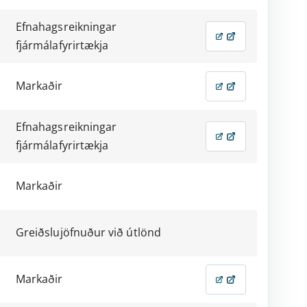
Efnahagsreikningar
fjármálafyrirtækja
Markaðir
Efnahagsreikningar
fjármálafyrirtækja
Markaðir
Greiðslujöfnuður við útlönd
Markaðir