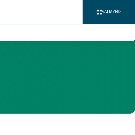
VALMYND
LOKA