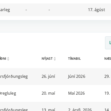
arleg
-
-
17. ágúst
ÍÐNI
NÝJAST
TÍMABIL
NÆS
rsfjórðungsleg
26. júní
Júní 2026
29.
regluleg
20. maí
Maí 2026
19.
rsfjórðungsleg
13. maí
2. ársfj. 2026
14.