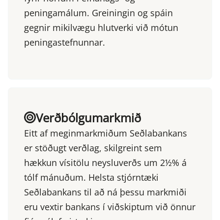
peningamálum. Greiningin og spáin
gegnir mikilvægu hlutverki við mótun
peningastefnunnar.
Verðbólgumarkmið
Eitt af meginmarkmiðum Seðlabankans
er stöðugt verðlag, skilgreint sem
hækkun vísitölu neysluverðs um 2½% á
tólf mánuðum. Helsta stjórntæki
Seðlabankans til að ná þessu markmiði
eru vextir bankans í viðskiptum við önnur