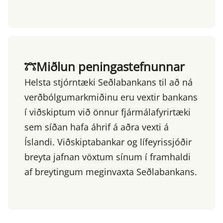
Miðlun peningastefnunnar
Helsta stjórntæki Seðlabankans til að ná
verðbólgumarkmiðinu eru vextir bankans
í viðskiptum við önnur fjármálafyrirtæki
sem síðan hafa áhrif á aðra vexti á
Íslandi. Viðskiptabankar og lífeyrissjóðir
breyta jafnan vöxtum sínum í framhaldi
af breytingum meginvaxta Seðlabankans.