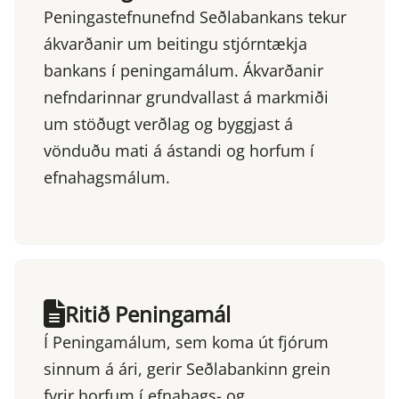
Peningastefnunefnd Seðlabankans tekur
ákvarðanir um beitingu stjórntækja
bankans í peningamálum. Ákvarðanir
nefndarinnar grundvallast á markmiði
um stöðugt verðlag og byggjast á
vönduðu mati á ástandi og horfum í
efnahagsmálum.
Ritið Peningamál
Í Peningamálum, sem koma út fjórum
sinnum á ári, gerir Seðlabankinn grein
fyrir horfum í efnahags- og