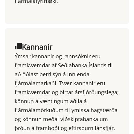
fjármálafyrirtæki.
Kannanir
Ýmsar kannanir og rannsóknir eru
framkvæmdar af Seðlabanka Íslands til
að öðlast betri sýn á innlenda
fjármálamarkaði. Tvær kannanir eru
framkvæmdar og birtar ársfjórðungslega;
könnun á væntingum aðila á
fjármálamörkuðum til ýmissa hagstærða
og könnun meðal viðskiptabanka um
þróun á framboði og eftirspurn lánsfjár.