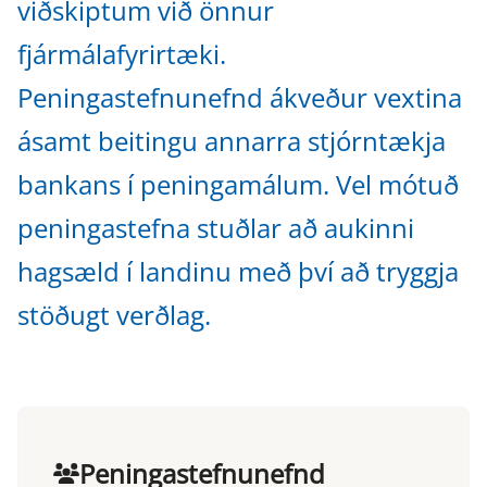
viðskiptum við önnur
fjármálafyrirtæki.
Peningastefnunefnd ákveður vextina
ásamt beitingu annarra stjórntækja
bankans í peningamálum. Vel mótuð
peningastefna stuðlar að aukinni
hagsæld í landinu með því að tryggja
stöðugt verðlag.
Peningastefnunefnd