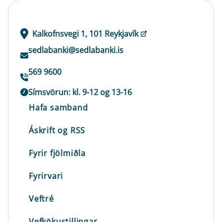
Kalkofnsvegi 1, 101 Reykjavík
sedlabanki@sedlabanki.is
569 9600
Símsvörun: kl. 9-12 og 13-16
Hafa samband
Áskrift og RSS
Fyrir fjölmiðla
Fyrirvari
Veftré
Vefkökustillingar