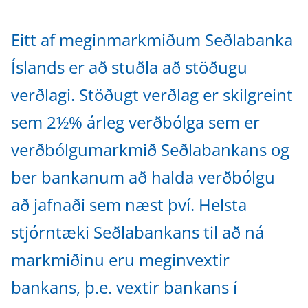
Eitt af meginmarkmiðum Seðlabanka
Íslands er að stuðla að stöðugu
verðlagi. Stöðugt verðlag er skilgreint
sem 2½% árleg verðbólga sem er
verðbólgumarkmið Seðlabankans og
ber bankanum að halda verðbólgu
að jafnaði sem næst því. Helsta
stjórntæki Seðlabankans til að ná
markmiðinu eru meginvextir
bankans, þ.e. vextir bankans í