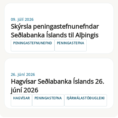
09. júlí 2026
Skýrsla pen­inga­stefnu­nefnd­ar
Seðlabanka Íslands til Alþing­is
PENINGASTEFNUNEFND
PENINGASTEFNA
26. júní 2026
Hagvísar Seðlabanka Íslands 26.
júní 2026
HAGVÍSAR
PENINGASTEFNA
FJÁRMÁLASTÖÐUGLEIKI