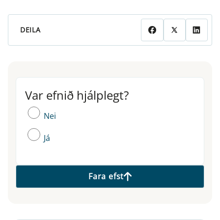
DEILA
Var efnið hjálplegt?
Var efnið hjálplegt?
Nei
Já
Fara efst