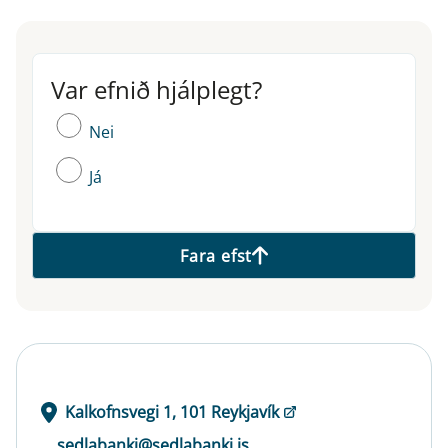
Var efnið hjálplegt?
Var efnið hjálplegt?
Nei
Já
Fara efst
Kalkofnsvegi 1, 101 Reykjavík
sedlabanki@sedlabanki.is