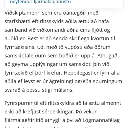
neytendur fjármálaþjónustu
Viðskiptamenn sem eru óánægðir með
starfshætti eftirlitsskylds aðila ættu að hafa
samband við viðkomandi aðila eins fljótt og
auðið er. Best er að senda skriflega kvörtun til
fyrirtækisins, t.d. með tölvupósti eða öðrum
samskiptaleiðum sem boðið er upp á. Athugaðu
að geyma upplýsingar um samskipti þín við
fyrirtækið ef þörf krefur. Heppilegast er fyrir alla
Nefndin úrskurðar um ágreining milli
aðila ef leyst er úr ágreiningi og/eða spurningum
seljenda fjármálaþjónustu og
svarað á þessu stigi málsins.
viðskiptamanna þeirra. Viðskiptamenn
Sá aðili sem skýtur máli sínu til
þeirra geta þar af leiðandi leitað til
Fyrirspurnir til eftirlitsskyldra aðila ættu almennt
nefndarinnar nefnist
nefndarinnar um úrskurð.
Seljandi getur
málskotsaðili.
Málskotsaðili getur verið
ekki að krefjast sérþekkingar. Þó vekur
verið fjármálafyrirtæki eða annar aðili
neytandi, lögaðili eða einstaklingur í
sem veitir fjármálaþjónustu sem heyrir
fjármálaeftirlitið athygli á því að Lögmannafélag
atvinnurekstri sem telur sig eiga rétt til
undir nefndina og er aðili að samningi