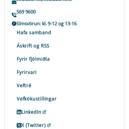
569 9600
Símsvörun: kl. 9-12 og 13-16
Hafa samband
Áskrift og RSS
Fyrir fjölmiðla
Fyrirvari
Veftré
Vefkökustillingar
LinkedIn
X (Twitter)