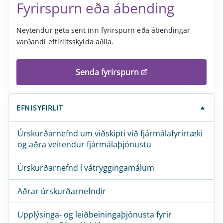
Fyr­ir­sp­urn eða ábend­ing
Neytendur geta sent inn fyrirspurn eða ábendingar
varðandi eftirlitsskylda aðila.
Senda fyrirspurn
EFNISYFIRLIT
Úrskurðarnefnd um viðskipti við fjármálafyrirtæki
og aðra veitendur fjármálaþjónustu
Úrskurðarnefnd í vátryggingamálum
Aðrar úrskurðarnefndir
Upplýsinga- og leiðbeiningaþjónusta fyrir