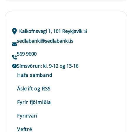
Kalkofnsvegi 1, 101 Reykjavík
sedlabanki@sedlabanki.is
569 9600
Símsvörun: kl. 9-12 og 13-16
Hafa samband
Áskrift og RSS
Fyrir fjölmiðla
Fyrirvari
Veftré