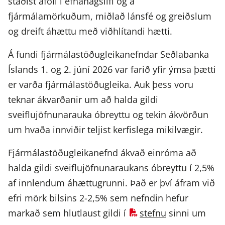
staðist áföll í efnahagslífi og á
fjármálamörkuðum, miðlað lánsfé og greiðslum
og dreift áhættu með viðhlítandi hætti.
Á fundi fjármálastöðugleikanefndar Seðlabanka
Íslands 1. og 2. júní 2026 var farið yfir ýmsa þætti
er varða fjármálastöðugleika. Auk þess voru
teknar ákvarðanir um að halda gildi
sveiflujöfnunarauka óbreyttu og tekin ákvörðun
um hvaða innviðir teljist kerfislega mikilvægir.
Fjármálastöðugleikanefnd ákvað einróma að
halda gildi sveiflujöfnunaraukans óbreyttu í 2,5%
af innlendum áhættugrunni. Það er því áfram við
efri mörk bilsins 2-2,5% sem nefndin hefur
markað sem hlutlaust gildi í
stefnu
sinni um