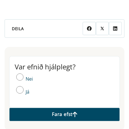
DEILA
Var efnið hjálplegt?
Var efnið hjálplegt?
Nei
Já
Fara efst