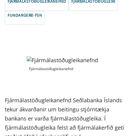
FJÁRMÁLASTÖÐUGLEIKANEFND
FJÁRMÁLASTÖÐUGLEIKI
FUNDARGERÐ FSN
Fjármálastöðugleikanefnd
Fjármálastöðugleikanefnd Seðlabanka Íslands
tekur ákvarðanir um beitingu stjórntækja
bankans er varða fjármálastöðugleika. Í
fjármálastöðugleika felst að fjármálakerfið geti