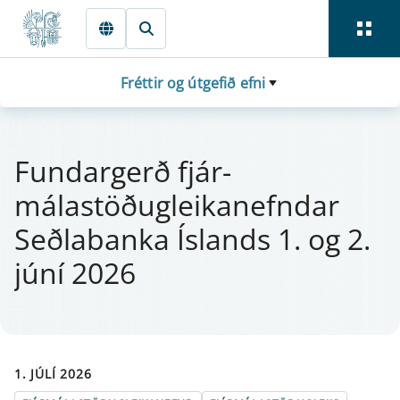
Fara beint í Meginmál
Fréttir og útgefið efni
Fund­ar­gerð fjá­r­
málastöðug­leika­nefnd­ar
Seðlabanka Íslands 1. og 2.
júní 2026
1. JÚLÍ 2026