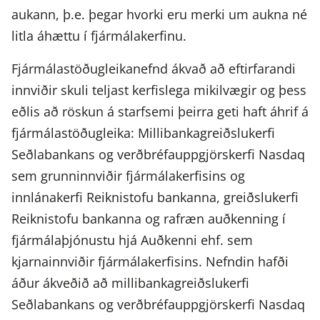
aukann, þ.e. þegar hvorki eru merki um aukna né
litla áhættu í fjármálakerfinu.
Fjármálastöðugleikanefnd ákvað að eftirfarandi
innviðir skuli teljast kerfislega mikilvægir og þess
eðlis að röskun á starfsemi þeirra geti haft áhrif á
fjármálastöðugleika: Millibankagreiðslukerfi
Seðlabankans og verðbréfauppgjörskerfi Nasdaq
sem grunninnviðir fjármálakerfisins og
innlánakerfi Reiknistofu bankanna, greiðslukerfi
Reiknistofu bankanna og rafræn auðkenning í
fjármálaþjónustu hjá Auðkenni ehf. sem
kjarnainnviðir fjármálakerfisins. Nefndin hafði
áður ákveðið að millibankagreiðslukerfi
Seðlabankans og verðbréfauppgjörskerfi Nasdaq