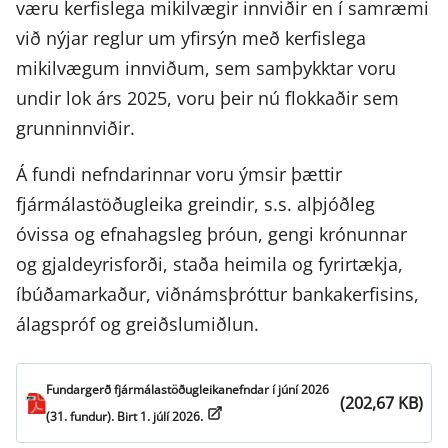
væru kerfislega mikilvægir innviðir en í samræmi
við nýjar reglur um yfirsýn með kerfislega
mikilvægum innviðum, sem samþykktar voru
undir lok árs 2025, voru þeir nú flokkaðir sem
grunninnviðir.
Á fundi nefndarinnar voru ýmsir þættir
fjármálastöðugleika greindir, s.s. alþjóðleg
óvissa og efnahagsleg þróun, gengi krónunnar
og gjaldeyrisforði, staða heimila og fyrirtækja,
íbúðamarkaður, viðnámsþróttur bankakerfisins,
álagspróf og greiðslumiðlun.
Fundargerð fjármálastöðugleikanefndar í júní 2026
(202,67 KB)
(31. fundur). Birt 1. júlí 2026.