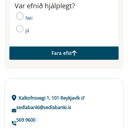
Var efnið hjálplegt?
Var efnið hjálplegt?
Nei
Já
Fara efst
Kalkofnsvegi 1, 101 Reykjavík
sedlabanki@sedlabanki.is
569 9600