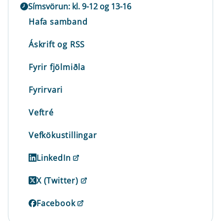
Símsvörun: kl. 9-12 og 13-16
Hafa samband
Áskrift og RSS
Fyrir fjölmiðla
Fyrirvari
Veftré
Vefkökustillingar
LinkedIn
X (Twitter)
Facebook