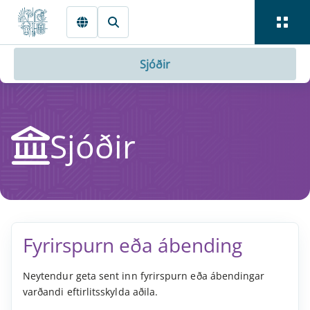
Fara beint í Meginmál
Sjóðir
Sjóðir
Fyr­ir­sp­urn eða ábend­ing
Neytendur geta sent inn fyrirspurn eða ábendingar
varðandi eftirlitsskylda aðila.