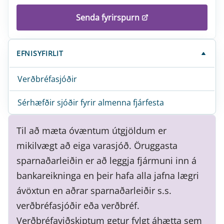
Senda fyrirspurn
EFNISYFIRLIT
Helstu tegundir verðbréfasjóða eru
Verðbréfasjóðir
skuldabréfasjóðir, hlutabréfasjóðir og
blandaðir sjóðir.
Mikilvægt er að kynna
Sérhæfðir sjóðir fyrir almenna fjárfesta
sér lykilupplýsingaskjal verðbréfasjóðs
sem veitir m.a. upplýsingar um
fjárfestingarheimildir,
Til að mæta óvæntum útgjöldum er
eignasamsetningu, áhættuvísi og
mikilvægt að eiga varasjóð. Öruggasta
áhættuþætti, ráðlagðan
sparnaðarleiðin er að leggja fjármuni inn á
fjárfestingartíma og kostnað sem fellur
bankareikninga en þeir hafa alla jafna lægri
á viðskiptavininn vegna viðskipta með
hlutdeildarskírteini í sjóðnum.
Gagnlegt
ávöxtun en aðrar sparnaðarleiðir s.s.
Seðlabanki Íslands veitir
er að kynna sér útboðslýsingu sjóðs
verðbréfasjóðir eða verðbréf.
rekstrarfélögum verðbréfasjóða
Sérhæfðir sjóðir fyrir almenna fjárfesta
sem veitir ítarlegar upplýsingar um
starfsleyfi og hefur eftirlit með að
Verðbréfaviðskiptum getur fylgt áhætta sem