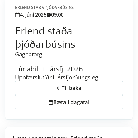
ERLEND STAÐA ÞJÓÐARBÚSINS
4. júní 2026
09:00
Erlend staða
þjóðarbúsins
Gagnatorg
Tímabil: 1. ársfj. 2026
Uppfærslutíðni: Ársfjórðungsleg
Til baka
Bæta í dagatal