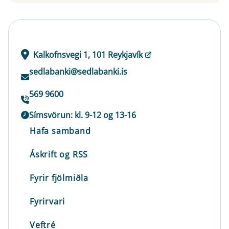
Kalkofnsvegi 1, 101 Reykjavík
sedlabanki@sedlabanki.is
569 9600
Símsvörun: kl. 9-12 og 13-16
Hafa samband
Áskrift og RSS
Fyrir fjölmiðla
Fyrirvari
Veftré