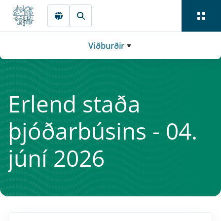
Fara beint í Meginmál
Viðburðir
Er­lend staða
þjóðar­bús­ins - 04.
júní 2026