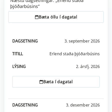
Næstu dagsetningar: „Erlend staða
þjóðarbúsins“
Bæta öllu í dagatal
3. september 2026
DAGSETNING
TITILL
LÝSING
AÐGERÐIR
Erlend staða þjóðarbúsins
2. ársfj. 2026
Bæta í dagatal
3. desember 2026