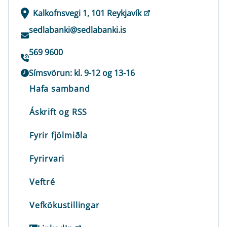
Kalkofnsvegi 1, 101 Reykjavík
sedlabanki@sedlabanki.is
569 9600
Símsvörun: kl. 9-12 og 13-16
Hafa samband
Áskrift og RSS
Fyrir fjölmiðla
Fyrirvari
Veftré
Vefkökustillingar