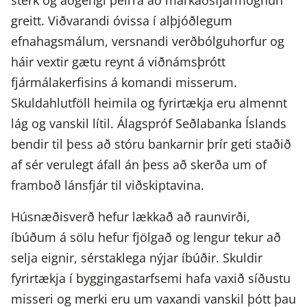
sterk og aðgengi þeirra að markaðsfjármögnun
greitt. Viðvarandi óvissa í alþjóðlegum
efnahagsmálum, versnandi verðbólguhorfur og
háir vextir gætu reynt á viðnámsþrótt
fjármálakerfisins á komandi misserum.
Skuldahlutföll heimila og fyrirtækja eru almennt
lág og vanskil lítil. Álagspróf Seðlabanka Íslands
bendir til þess að stóru bankarnir þrír geti staðið
af sér verulegt áfall án þess að skerða um of
framboð lánsfjár til viðskiptavina.
Húsnæðisverð hefur lækkað að raunvirði,
íbúðum á sölu hefur fjölgað og lengur tekur að
selja eignir, sérstaklega nýjar íbúðir. Skuldir
fyrirtækja í byggingastarfsemi hafa vaxið síðustu
misseri og merki eru um vaxandi vanskil þótt þau