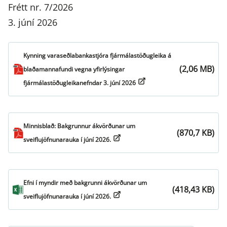
Frétt nr. 7/2026
3. júní 2026
Kynning varaseðlabankastjóra fjármálastöðugleika á
(2,06 MB)
blaðamannafundi vegna yfirlýsingar
fjármálastöðugleikanefndar 3. júní 2026
Minnisblað: Bakgrunnur ákvörðunar um
(870,7 KB)
sveiflujöfnunarauka í júní 2026.
Efni í myndir með bakgrunni ákvörðunar um
(418,43 KB)
sveiflujöfnunarauka í júní 2026.