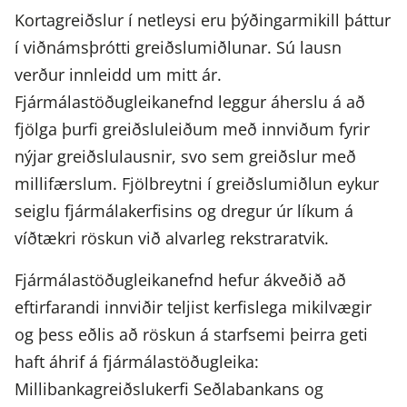
Kortagreiðslur í netleysi eru þýðingarmikill þáttur
í viðnámsþrótti greiðslumiðlunar. Sú lausn
verður innleidd um mitt ár.
Fjármálastöðugleikanefnd leggur áherslu á að
fjölga þurfi greiðsluleiðum með innviðum fyrir
nýjar greiðslulausnir, svo sem greiðslur með
millifærslum. Fjölbreytni í greiðslumiðlun eykur
seiglu fjármálakerfisins og dregur úr líkum á
víðtækri röskun við alvarleg rekstraratvik.
Fjármálastöðugleikanefnd hefur ákveðið að
eftirfarandi innviðir teljist kerfislega mikilvægir
og þess eðlis að röskun á starfsemi þeirra geti
haft áhrif á fjármálastöðugleika:
Millibankagreiðslukerfi Seðlabankans og