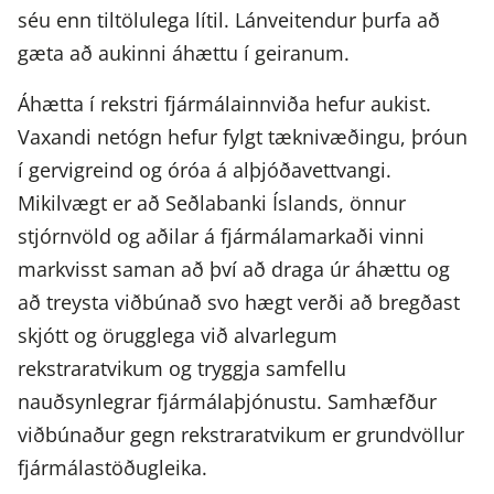
séu enn tiltölulega lítil. Lánveitendur þurfa að
gæta að aukinni áhættu í geiranum.
Áhætta í rekstri fjármálainnviða hefur aukist.
Vaxandi netógn hefur fylgt tæknivæðingu, þróun
í gervigreind og óróa á alþjóðavettvangi.
Mikilvægt er að Seðlabanki Íslands, önnur
stjórnvöld og aðilar á fjármálamarkaði vinni
markvisst saman að því að draga úr áhættu og
að treysta viðbúnað svo hægt verði að bregðast
skjótt og örugglega við alvarlegum
rekstraratvikum og tryggja samfellu
nauðsynlegrar fjármálaþjónustu. Samhæfður
viðbúnaður gegn rekstraratvikum er grundvöllur
fjármálastöðugleika.