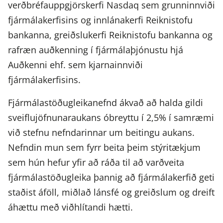
verðbréfauppgjörskerfi Nasdaq sem grunninnviði
fjármálakerfisins og innlánakerfi Reiknistofu
bankanna, greiðslukerfi Reiknistofu bankanna og
rafræn auðkenning í fjármálaþjónustu hjá
Auðkenni ehf. sem kjarnainnviði
fjármálakerfisins.
Fjármálastöðugleikanefnd ákvað að halda gildi
sveiflujöfnunaraukans óbreyttu í 2,5% í samræmi
við stefnu nefndarinnar um beitingu aukans.
Nefndin mun sem fyrr beita þeim stýritækjum
sem hún hefur yfir að ráða til að varðveita
fjármálastöðugleika þannig að fjármálakerfið geti
staðist áföll, miðlað lánsfé og greiðslum og dreift
áhættu með viðhlítandi hætti.