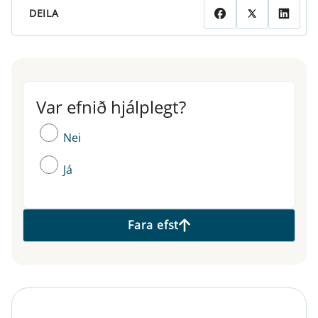
DEILA
Var efnið hjálplegt?
Var efnið hjálplegt?
Nei
Já
Fara efst