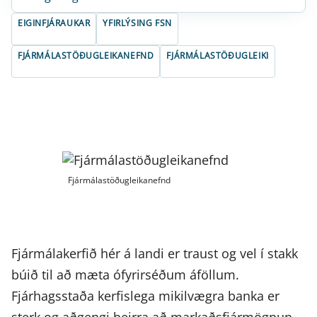
EIGINFJÁRAUKAR
YFIRLÝSING FSN
FJÁRMÁLASTÖÐUGLEIKANEFND
FJÁRMÁLASTÖÐUGLEIKI
Fjármálastöðugleikanefnd
Fjármálakerfið hér á landi er traust og vel í stakk
búið til að mæta ófyrirséðum áföllum.
Fjárhagsstaða kerfislega mikilvægra banka er