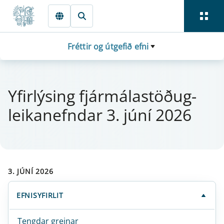
Fara beint í Meginmál
Fréttir og útgefið efni
Yfi­r­lýs­ing fjá­r­málastöðug­
leika­nefnd­ar 3. júní 2026
3. JÚNÍ 2026
EFNISYFIRLIT
Tengdar greinar