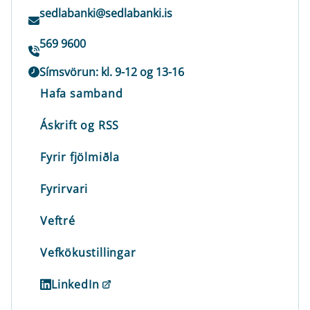
sedlabanki@sedlabanki.is
569 9600
Símsvörun: kl. 9-12 og 13-16
Hafa samband
Áskrift og RSS
Fyrir fjölmiðla
Fyrirvari
Veftré
Vefkökustillingar
LinkedIn