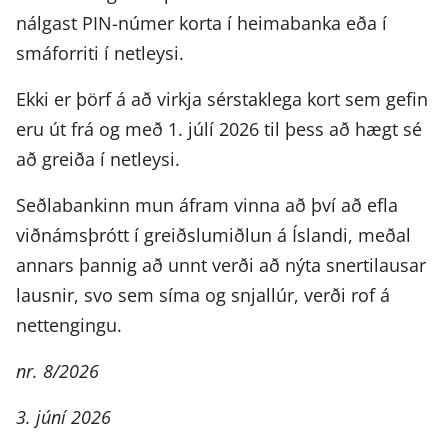
nálgast PIN-númer korta í heimabanka eða í
smáforriti í netleysi.
Ekki er þörf á að virkja sérstaklega kort sem gefin
eru út frá og með 1. júlí 2026 til þess að hægt sé
að greiða í netleysi.
Seðlabankinn mun áfram vinna að því að efla
viðnámsþrótt í greiðslumiðlun á Íslandi, meðal
annars þannig að unnt verði að nýta snertilausar
lausnir, svo sem síma og snjallúr, verði rof á
nettengingu.
nr. 8/2026
3. júní 2026