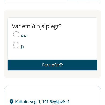
Var efnið hjálplegt?
Var efnið hjálplegt?
Nei
Já
Fara efst
Kalkofnsvegi 1, 101 Reykjavík