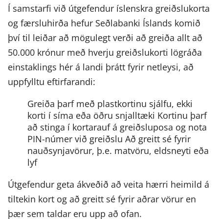
Í samstarfi við útgefendur íslenskra greiðslukorta
og færsluhirða hefur Seðlabanki Íslands komið
því til leiðar að mögulegt verði að greiða allt að
50.000 krónur með hverju greiðslukorti lögráða
einstaklings hér á landi þrátt fyrir netleysi, að
uppfylltu eftirfarandi:
Greiða þarf með plastkortinu sjálfu, ekki
korti í síma eða öðru snjalltæki
Kortinu þarf
að stinga í kortarauf á greiðsluposa og nota
PIN-númer við greiðslu
Að greitt sé fyrir
nauðsynjavörur, þ.e. matvöru, eldsneyti eða
lyf
Útgefendur geta ákveðið að veita hærri heimild á
tiltekin kort og að greitt sé fyrir aðrar vörur en
þær sem taldar eru upp að ofan.