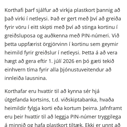
Korthafi þarf sjálfur að virkja plastkort þannig að
það virki í netleysi. Það er gert með því að greiða
fyrir vöru í eitt skipti með því að stinga kortinu í
greiðsluposa og auðkenna með PIN-númeri. Við
þetta uppfærist örgjörvinn í kortinu sem geymir
heimild fyrir greiðslur í netleysi. Þetta á að vera
hægt að gera eftir 1. júlí 2026 en þó gæti tekið
einhvern tíma fyrir alla þjónustuveitendur að
innleiða lausnina.
Korthafar eru hvattir til að kynna sér hjá
útgefanda kortsins, t.d. viðskiptabanka, hvaða
heimildir fylgja korti eða kortum þeirra. Jafnframt
eru þeir hvattir til að leggja PIN-númer tryggilega
á minnið og hafa plastkort tiltæk. Ekki er unnt að