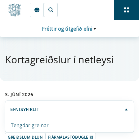
Fara beint í Meginmál
Fréttir og útgefið efni
Kor­ta­greiðsl­ur í net­leysi
3. JÚNÍ 2026
EFNISYFIRLIT
Tengdar greinar
GREIÐSLUMIÐLUN
FJÁRMÁLASTÖÐUGLEIKI